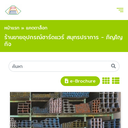
หน้าแรก
»
แคตตาล็อก
ร้านขายอุปกรณ์ฮาร์ดแวร์ สมุทรปราการ - ภิญโญ
กิจ
e-Brochure