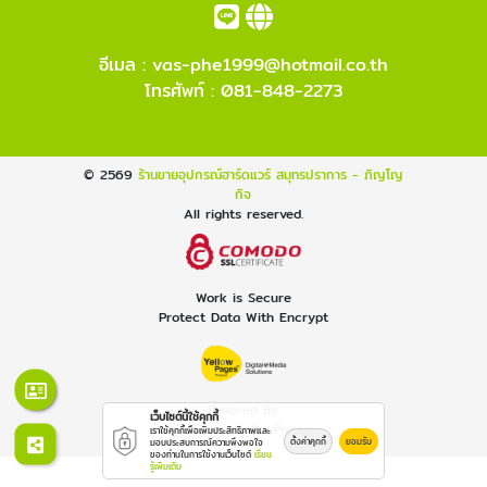
อีเมล :
vas-phe1999@hotmail.co.th
โทรศัพท์ :
081-848-2273
© 2569
ร้านขายอุปกรณ์ฮาร์ดแวร์ สมุทรปราการ - ภิญโญ
กิจ
All rights reserved.
Work is Secure
Protect Data With Encrypt
Powered By
เว็บไซต์นี้ใช้คุกกี้
Thailand YellowPages
เราใช้คุกกี้เพื่อเพิ่มประสิทธิภาพและ
ตั้งค่าคุกกี้
ยอมรับ
มอบประสบการณ์ความพึงพอใจ
ของท่านในการใช้งานเว็บไซต์
เรียน
รู้เพิ่มเติม