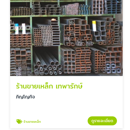
ร้านขายเหล็ก เทพารักษ์
ภิญโญกิจ
ดูรายละเอียด
ร้านขายเหล็ก